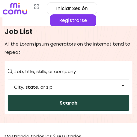
Iniciar Sesión
Hogar
Empleos
Music & Audio
Registrarse
Job List
All the Lorem Ipsum generators on the Internet tend to
repeat.
City, state, or zip
Search
Mostrando todos los 2 resultados