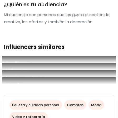
¿Quién es tu audiencia?
Mi audiencia son personas que les gusta el contenido
creativo, las ofertas y también la decoración
Influencers similares
mermorelli
Luliroman
Blogger
basicamentemelu
creadora ugc
vicoyka
Lifestyle sin filtro | UGC
Somos Vico y Ka, novias argentinas y creamos contenido
auténtico y creativo. Desde recetas veganas hasta
grwm, storytimes y humor cotidiano, compartimos
Belleza y cuidado personal
Compras
Moda
nuestra vida con naturalidad y sin filtros.
Video y fotografía