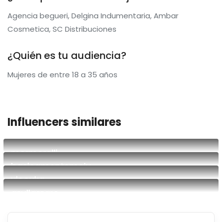
Agencia begueri, Delgina Indumentaria, Ambar
Cosmetica, SC Distribuciones
¿Quién es tu audiencia?
Mujeres de entre 18 a 35 años
Influencers similares
mermorelli
basicamentemelu
Blogger
vicoyka
Lifestyle sin filtro | UGC
azullazzaro
Somos Vico y Ka, novias argentinas y creamos contenido
auténtico y creativo. Desde recetas veganas hasta
Content creator & Community Manager
grwm, storytimes y humor cotidiano, compartimos