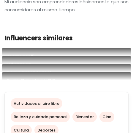
Mi audiencia son emprendedores básicamente que son
consumidores al mismo tiempo
Influencers similares
mermorelli
Luliroman
Blogger
basicamentemelu
creadora ugc
Euge Gavalda UGC
Lifestyle sin filtro | UGC
Creadora de Contenido UGC y Especialista de MArketing
y Ventas
Actividades al aire libre
Belleza y cuidado personal
Bienestar
Cine
Cultura
Deportes