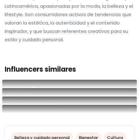
Latinoamérica, apasionadas por la moda, la belleza y el
lifestyle. Son consumidores activos de tendencias que
valoran la estética, la autenticidad y el contenido
inspirador, y que buscan referentes creativos para su
estilo y cuidado personal.
Influencers similares
mermorelli
Luliroman
Blogger
basicamentemelu
creadora ugc
vicoyka
Lifestyle sin filtro | UGC
Somos Vico y Ka, novias argentinas y creamos contenido
auténtico y creativo. Desde recetas veganas hasta
grwm, storytimes y humor cotidiano, compartimos
Belleza y cuidado personal
Bienestar
Cultura