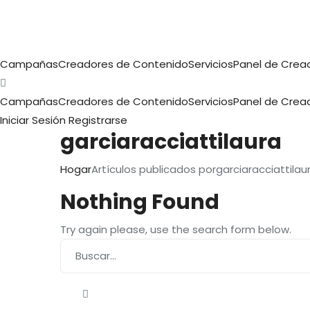
Campañas
Creadores de Contenido
Servicios
Panel de Crea
Campañas
Creadores de Contenido
Servicios
Panel de Crea
Iniciar Sesión
Registrarse
garciaracciattilaura
Hogar
Artículos publicados porgarciaracciattilau
Nothing Found
Try again please, use the search form below.